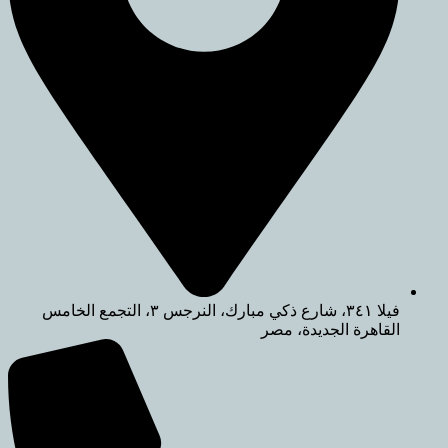
فيلا ٣٤١، شارع ذكي مبارك، النرجس ٣، التجمع الخامس
رة الجديدة، مصر