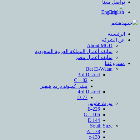
ل معنا
English
سية
لشركة
About MGD
سابقه أعمال المملكة العربية السعودية
سابقه أعمال مصر
عتنا
Bet El-Watan
3rd District
C – 82
ميني كمبوند دريم هيفين
4rd District
D-77
نورث هاوس
B-226
G – 106
E-144
South Suze
A – 78
c-130