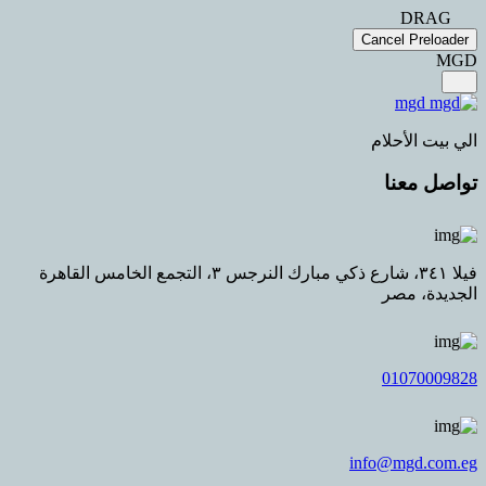
Cancel
حلام
نا
فيلا ٣٤١، شارع ذكي مبارك النرجس ٣، التجمع الخامس القاهرة
صر
01
info@m