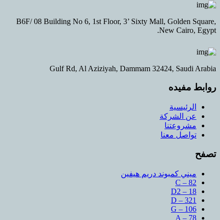
B6F/ 08 Building No 6, 1st Floor, 3’ Sixty Mall, Gol
New Cai
Gulf Rd, Al Aziziyah, Dammam 32424, Sa
يده
سية
لشركة
عتنا
ل معنا
 كمبوند دريم هيفين
C 
D2 
D –
G –
A 