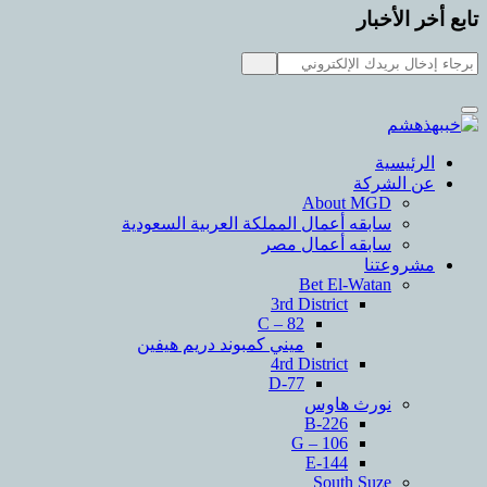
لأخبار
سية
لشركة
About MGD
سابقه أعمال المملكة العربية السعودية
سابقه أعمال مصر
عتنا
Bet El-Watan
3rd District
C – 82
ميني كمبوند دريم هيفين
4rd District
D-77
نورث هاوس
B-226
G – 106
E-144
South Suze