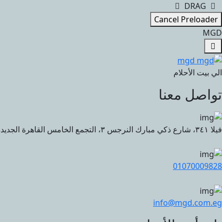
DRAG
Cancel Preloader
M
G
D
الي بيت الأحلام
تواصل معنا
فيلا ٣٤١، شارع ذكي مبارك النرجس ٣، التجمع الخامس القاهرة الجديدة، مصر
01070009828
info@mgd.com.eg