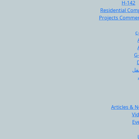
H-142
Residential Com
Projects Commer
c
G
نفل
Articles & 
Vi
Ev