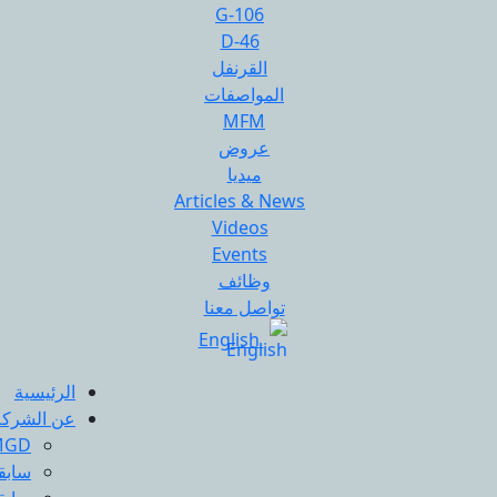
G-106
D-46
القرنفل
المواصفات
MFM
عروض
ميديا
Articles & News
Videos
Events
وظائف
تواصل معنا
English
الرئيسية
عن الشركة
MGD
سابقه