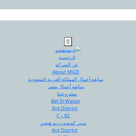
الرئيسية
عن الشركة
About MGD
سابقه أعمال المملكة العربية السعودية
سابقه أعمال مصر
مشروعتنا
Bet El-Watan
3rd District
C – 82
ميني كمبوند دريم هيفين
4rd District