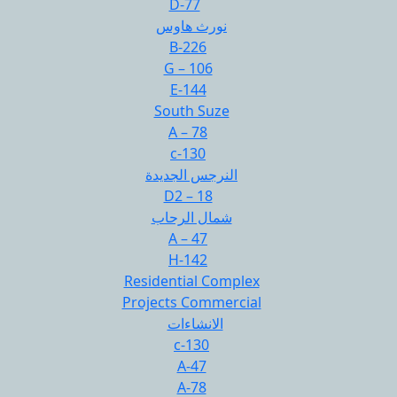
D-77
نورث هاوس
B-226
G – 106
E-144
South Suze
A – 78
c-130
النرجس الجديدة
D2 – 18
شمال الرحاب
A – 47
H-142
Residential Complex
Projects Commercial
الانشاءات
c-130
A-47
A-78