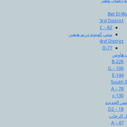
ه أعمال مصر
Bet El-W
3rd District
C – 82
ميني كمبوند دريم هيفين
4rd District
D-77
 هاوس
B-226
G – 106
E-144
South 
A – 78
c-130
جس الجديدة
D2 – 18
 الرحاب
A – 47