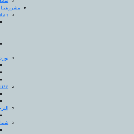
سابق
مشروعتنا
atan
نورث
Suze
النر
شمال